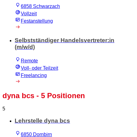
6858 Schwarzach
Vollzeit
Festanstellung
Selbstständiger Handelsvertreter:in
(m/w/d)
Remote
Voll- oder Teilzeit
Freelancing
dyna bcs
- 5 Positionen
5
Lehrstelle dyna bcs
6850 Dornbirn